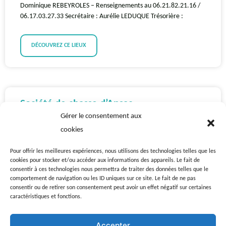
Dominique REBEYROLES – Renseignements au 06.21.82.21.16 /
06.17.03.27.33 Secrétaire : Aurélie LEDUQUE Trésorière :
DÉCOUVREZ CE LIEUX
Société de chasse d’Ansac
Gérer le consentement aux
Président : Fabien COUSIN – Vice Président : Julien BALESTRAT
cookies
Trésorier : Yves NEXON Secrétaire : Fabrice VIDEAUD
Pour offrir les meilleures expériences, nous utilisons des technologies telles que les
cookies pour stocker et/ou accéder aux informations des appareils. Le fait de
DÉCOUVREZ CE LIEUX
consentir à ces technologies nous permettra de traiter des données telles que le
comportement de navigation ou les ID uniques sur ce site. Le fait de ne pas
consentir ou de retirer son consentement peut avoir un effet négatif sur certaines
caractéristiques et fonctions.
Accepter
La carpe d’Ansac – association de pêche